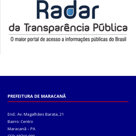
PREFEITURA DE MARACANÃ
End.: Av. Magalhães Barata, 21
Bairro: Centro
Maracanã – PA