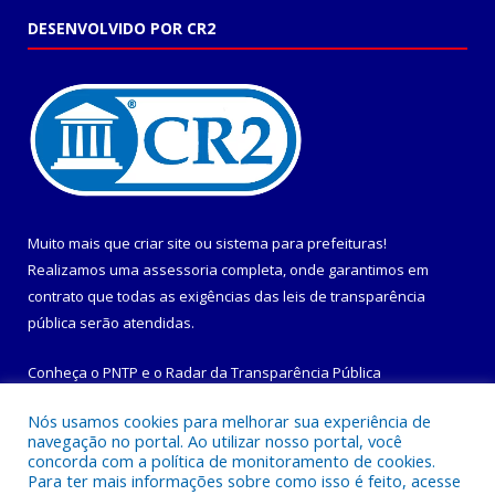
DESENVOLVIDO POR CR2
Muito mais que
criar site
ou
sistema para prefeituras
!
Realizamos uma
assessoria
completa, onde garantimos em
contrato que todas as exigências das
leis de transparência
pública
serão atendidas.
Conheça o
PNTP
e o
Radar da Transparência Pública
Nós usamos cookies para melhorar sua experiência de
navegação no portal. Ao utilizar nosso portal, você
concorda com a política de monitoramento de cookies.
Para ter mais informações sobre como isso é feito, acesse
Todos os direitos reservados a Prefeitura Municipal de