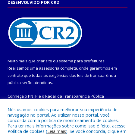
DESENVOLVIDO POR CR2
Muito mais que
criar site
ou
sistema para prefeituras
!
Realizamos uma
assessoria
completa, onde garantimos em
contrato que todas as exigências das
leis de transparência
pública
serão atendidas.
Conheça o
PNTP
e o
Radar da Transparência Pública
Nós usamos cookies para melhorar sua experiência de
navegação no portal. Ao utilizar nosso portal, você
concorda com a política de monitoramento de cookies.
Para ter mais informações sobre como isso é feito, acesse
Todos os direitos reservados a Prefeitura Municipal de
Política de cookies (
Leia mais
). Se você concorda, clique em
Maracanã.