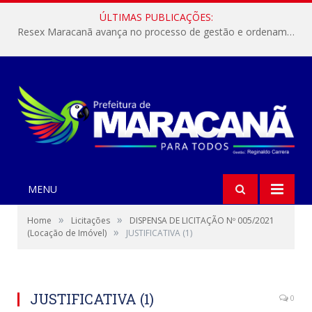
ÚLTIMAS PUBLICAÇÕES:
Resex Maracanã avança no processo de gestão e ordenamento do turismo em nossas áreas protegidas.
MENU
»
»
Home
Licitações
DISPENSA DE LICITAÇÃO Nº 005/2021
»
(Locação de Imóvel)
JUSTIFICATIVA (1)
JUSTIFICATIVA (1)
0