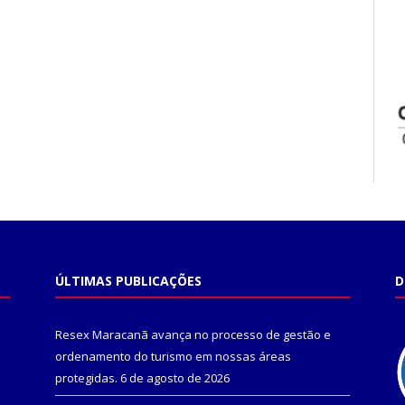
ÚLTIMAS PUBLICAÇÕES
D
Resex Maracanã avança no processo de gestão e
ordenamento do turismo em nossas áreas
protegidas.
6 de agosto de 2026