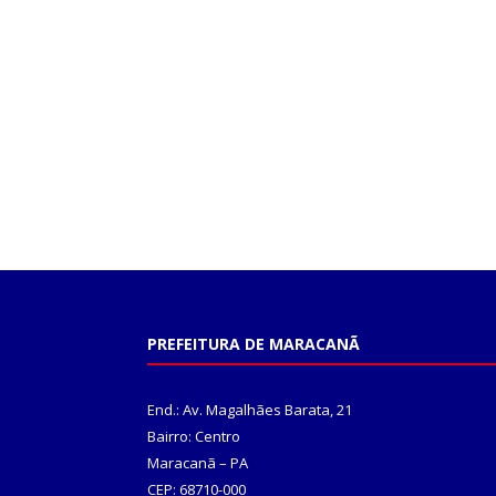
PREFEITURA DE MARACANÃ
End.: Av. Magalhães Barata, 21
Bairro: Centro
Maracanã – PA
CEP: 68710-000