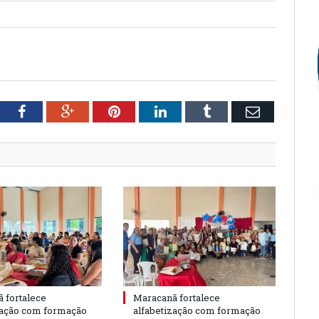
tter
Facebook
Google+
Pinterest
LinkedIn
Tumblr
Email
 fortalece
Maracanã fortalece
zação com formação
alfabetização com formação