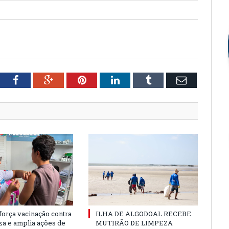
tter
Facebook
Google+
Pinterest
LinkedIn
Tumblr
Email
força vacinação contra
ILHA DE ALGODOAL RECEBE
nza e amplia ações de
MUTIRÃO DE LIMPEZA