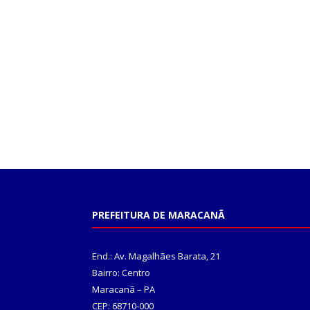
PREFEITURA DE MARACANÃ
End.: Av. Magalhães Barata, 21
Bairro: Centro
Maracanã – PA
CEP: 68710-000