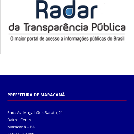
PREFEITURA DE MARACANÃ
End.: Av. Magalhães Barata, 21
Bairro: Centro
Maracanã – PA