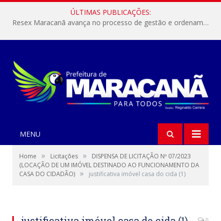
ÚLTIMAS PUBLICAÇÕES:
Resex Maracanã avança no processo de gestão e ordenamento do turismo em nossas áreas protegidas.
MENU
»
»
Home
Licitações
DISPENSA DE LICITAÇÃO Nº 07/2023
(LOCAÇÃO DE UM IMÓVEL DESTINADO AO FUNCIONAMENTO DA
»
CASA DO CIDADÃO)
justificativa imóvel casa do cida (1)
justificativa imóvel casa do cida (1)
0