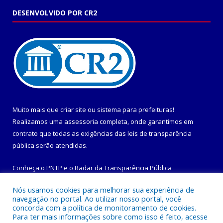
DESENVOLVIDO POR CR2
Muito mais que
criar site
ou
sistema para prefeituras
!
Realizamos uma
assessoria
completa, onde garantimos em
contrato que todas as exigências das
leis de transparência
pública
serão atendidas.
Conheça o
PNTP
e o
Radar da Transparência Pública
Nós usamos cookies para melhorar sua experiência de
navegação no portal. Ao utilizar nosso portal, você
concorda com a política de monitoramento de cookies.
Para ter mais informações sobre como isso é feito, acesse
Todos os direitos reservados a Prefeitura Municipal de