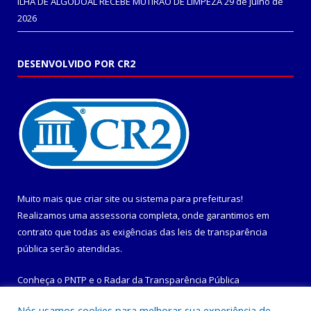
ILHA DE ALGODOAL RECEBE MUTIRÃO DE LIMPEZA
29 de julho de
2026
DESENVOLVIDO POR CR2
Muito mais que
criar site
ou
sistema para prefeituras
!
Realizamos uma
assessoria
completa, onde garantimos em
contrato que todas as exigências das
leis de transparência
pública
serão atendidas.
Conheça o
PNTP
e o
Radar da Transparência Pública
Nós usamos cookies para melhorar sua experiência de