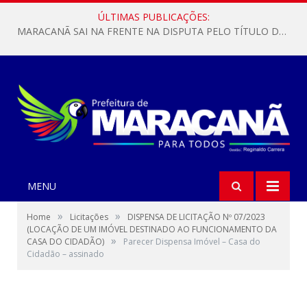
ÚLTIMAS PUBLICAÇÕES:
MARACANÃ SAI NA FRENTE NA DISPUTA PELO TÍTULO DA COPA PARÁ SUB-17!
MENU
»
»
Home
Licitações
DISPENSA DE LICITAÇÃO Nº 07/2023
(LOCAÇÃO DE UM IMÓVEL DESTINADO AO FUNCIONAMENTO DA
»
CASA DO CIDADÃO)
Parecer Dispensa Imóvel – Casa do
Cidadão – assinado