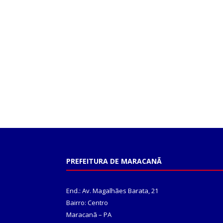
PREFEITURA DE MARACANÃ
End.: Av. Magalhães Barata, 21
Bairro: Centro
Maracanã – PA