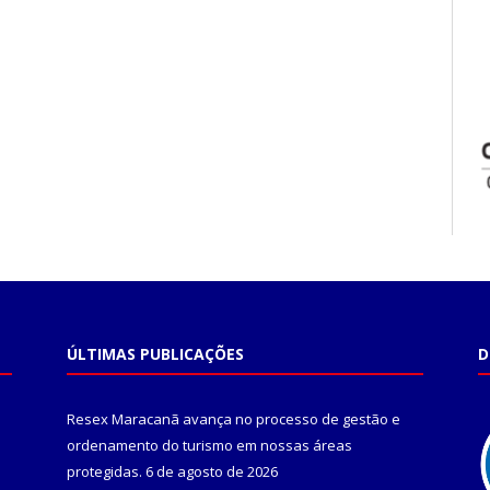
ÚLTIMAS PUBLICAÇÕES
D
Resex Maracanã avança no processo de gestão e
ordenamento do turismo em nossas áreas
protegidas.
6 de agosto de 2026