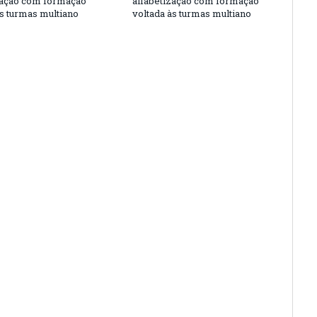
zação com formação
alfabetização com formação
às turmas multiano
voltada às turmas multiano