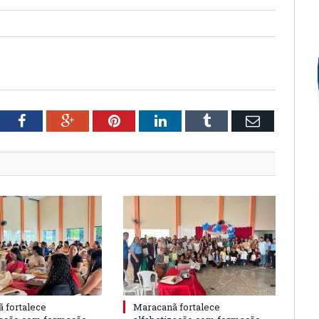
tter
Facebook
Google+
Pinterest
LinkedIn
Tumblr
Email
 fortalece
Maracanã fortalece