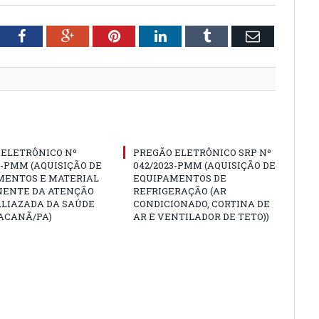
tter
Facebook
Google+
Pinterest
LinkedIn
Tumblr
Email
 ELETRÔNICO Nº
PREGÃO ELETRÔNICO SRP Nº
3-PMM (AQUISIÇÃO DE
042/2023-PMM (AQUISIÇÃO DE
MENTOS E MATERIAL
EQUIPAMENTOS DE
ENTE DA ATENÇÃO
REFRIGERAÇÃO (AR
ALIAZADA DA SAÚDE
CONDICIONADO, CORTINA DE
ACANÃ/PA)
AR E VENTILADOR DE TETO))