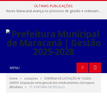
ÚLTIMAS PUBLICAÇÕES:
Resex Maracanã avança no processo de gestão e ordenamento do turismo em nossas áreas protegidas.
MENU
»
»
Home
Licitações
DISPENSA DE LICITAÇÃO Nº 7/2020-
260501 (Aquisição emergencial dos medicamentos cloroquina
»
difosfato)
15. PORTARIA DE FISCAL(1)