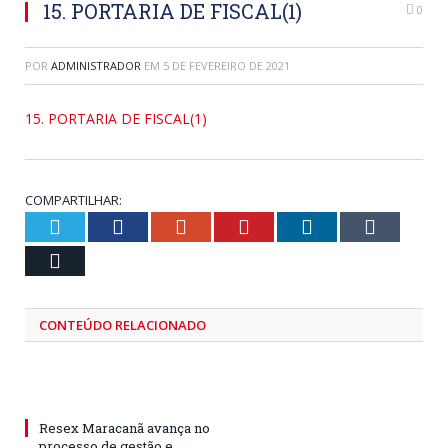
15. PORTARIA DE FISCAL(1)
0
POR
ADMINISTRADOR
EM
5 DE FEVEREIRO DE 2021
15. PORTARIA DE FISCAL(1)
COMPARTILHAR:
Twitter
Facebook
Google+
Pinterest
LinkedIn
Tumblr
Email
CONTEÚDO RELACIONADO
Resex Maracanã avança no
processo de gestão e