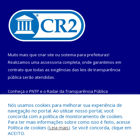
Muito mais que
criar site
ou
sistema para prefeituras
!
Realizamos uma
assessoria
completa, onde garantimos em
contrato que todas as exigências das
leis de transparência
pública
serão atendidas.
Conheça o
PNTP
e o
Radar da Transparência Pública
Nós usamos cookies para melhorar sua experiência de
navegação no portal. Ao utilizar nosso portal, você
concorda com a política de monitoramento de cookies.
Para ter mais informações sobre como isso é feito, acesse
Todos os direitos reservados a Prefeitura Municipal de
Política de cookies (
Leia mais
). Se você concorda, clique em
Maracanã.
ACEITO.