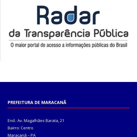
PREFEITURA DE MARACANÃ
End.: Av. Magalhães Barata, 21
Bairro: Centro
Maracanã – PA