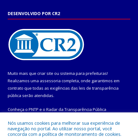
DESENVOLVIDO POR CR2
Muito mais que
criar site
ou
sistema para prefeituras
!
Realizamos uma
assessoria
completa, onde garantimos em
contrato que todas as exigências das
leis de transparência
pública
serão atendidas.
Conheça o
PNTP
e o
Radar da Transparência Pública
Nós usamos cookies para melhorar sua experiência de
navegação no portal. Ao utilizar nosso portal, você
concorda com a política de monitoramento de cookies.