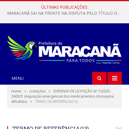
ÚLTIMAS PUBLICAÇÕES:
MARACANÃ SAI NA FRENTE NA DISPUTA PELO TÍTULO DA COPA PARÁ SUB-17!
MENU
»
»
Home
Licitações
DISPENSA DE LICITAÇÃO Nº 7/2020-
260501 (Aquisição emergencial dos medicamentos cloroquina
»
difosfato)
TERMO DE REFERÊNCIA(13)
TERMO DE REFERÊNCIA(13)
0