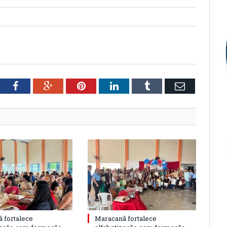
tter
Facebook
Google+
Pinterest
LinkedIn
Tumblr
Email
 fortalece
Maracanã fortalece