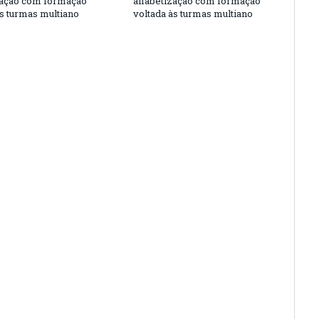
zação com formação
alfabetização com formação
às turmas multiano
voltada às turmas multiano