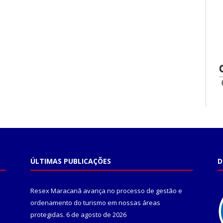
ÚLTIMAS PUBLICAÇÕES
D
Resex Maracanã avança no processo de gestão e
ordenamento do turismo em nossas áreas
protegidas.
6 de agosto de 2026