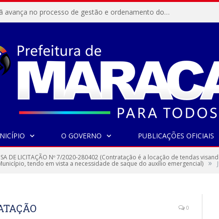
Resex Maracanã avança no processo de gestão e ordenamento do turismo em nossas áreas protegidas.
NICÍPIO
O GOVERNO
PUBLICAÇÕES OFICIAIS
SA DE LICITAÇÃO Nº 7/2020-280402 (Contratação é a locação de tendas visando 
»
unicípio, tendo em vista a necessidade de saque do auxílio emergencial)
RATAÇÃO
0