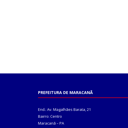
PREFEITURA DE MARACANÃ
End.: Av. Magalhães Barata, 21
Bairro: Centro
Maracanã – PA