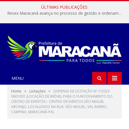
ÚLTIMAS PUBLICAÇÕES:
Resex Maracanã avança no processo de gestão e ordenamento do turismo em nossas áreas protegidas.
MENU
»
»
Home
Licitações
DISPENSA DE LICITAÇÃO Nº 7/2023-
0601001 (LOCAÇÃO DE IMÓVEL PARA O FUNCIONAMENTO DO
CENTRO DE EVENTOS – CENTRO DE EVENTOS SÃO MIGUEL
ARCANJO. LOCALIZADO NA RUA: SÃO MIGUEL, S/N, BAIRRO,
CAMPINA, MARACANÃ-PA)