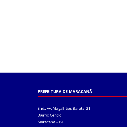
PREFEITURA DE MARACANÃ
End.: Av. Magalhães Barata, 21
Bairro: Centro
Maracanã – PA