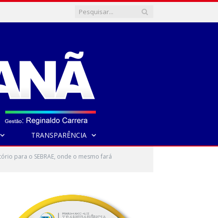
TRANSPARÊNCIA
itório para o SEBRAE, onde o mesmo fará