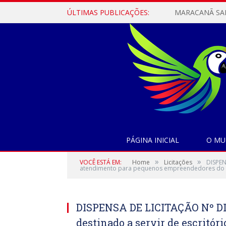
ÚLTIMAS PUBLICAÇÕES:
PÁGINA INICIAL
O MU
»
»
VOCÊ ESTÁ EM:
Home
Licitações
DISPEN
atendimento para pequenos empreendedores do mu
DISPENSA DE LICITAÇÃO Nº DI-
destinado a servir de escritó