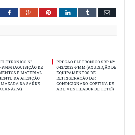
tter
Facebook
Google+
Pinterest
LinkedIn
Tumblr
Email
 ELETRÔNICO Nº
PREGÃO ELETRÔNICO SRP Nº
3-PMM (AQUISIÇÃO DE
042/2023-PMM (AQUISIÇÃO DE
MENTOS E MATERIAL
EQUIPAMENTOS DE
ENTE DA ATENÇÃO
REFRIGERAÇÃO (AR
ALIAZADA DA SAÚDE
CONDICIONADO, CORTINA DE
ACANÃ/PA)
AR E VENTILADOR DE TETO))