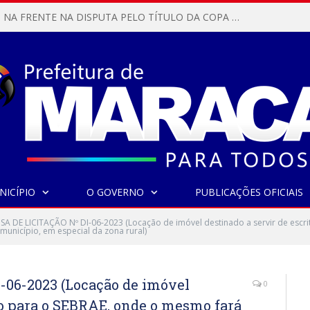
MARACANÃ SAI NA FRENTE NA DISPUTA PELO TÍTULO DA COPA PARÁ SUB-17!
NICÍPIO
O GOVERNO
PUBLICAÇÕES OFICIAIS
SA DE LICITAÇÃO Nº DI-06-2023 (Locação de imóvel destinado a servir de escr
nicípio, em especial da zona rural)
06-2023 (Locação de imóvel
0
rio para o SEBRAE, onde o mesmo fará