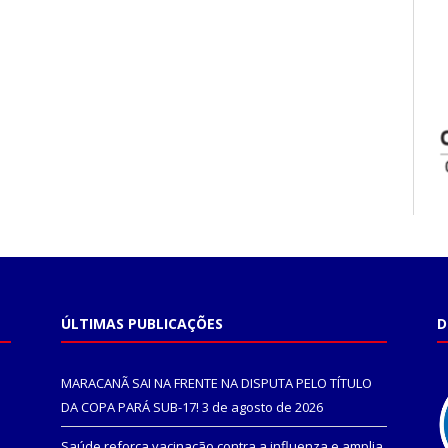
ÚLTIMAS PUBLICAÇÕES
D
MARACANÃ SAI NA FRENTE NA DISPUTA PELO TÍTULO
DA COPA PARÁ SUB-17!
3 de agosto de 2026
Saúde reforça vacinação contra a influenza e amplia