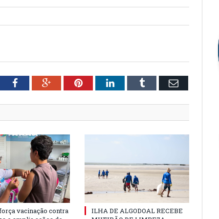
tter
Facebook
Google+
Pinterest
LinkedIn
Tumblr
Email
força vacinação contra
ILHA DE ALGODOAL RECEBE