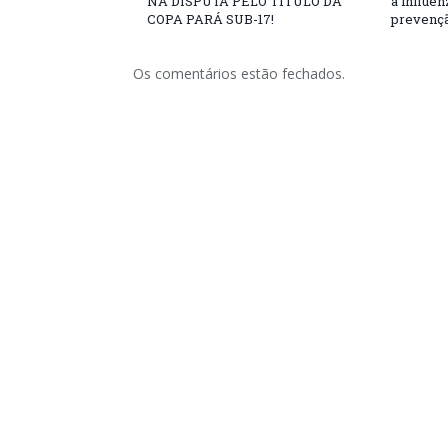
NA DISPUTA PELO TÍTULO DA
a influe
COPA PARÁ SUB-17!
prevençã
Os comentários estão fechados.