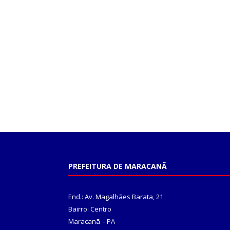
PREFEITURA DE MARACANÃ
End.: Av. Magalhães Barata, 21
Bairro: Centro
Maracanã – PA