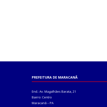
PREFEITURA DE MARACANÃ
End.: Av. Magalhães Barata, 21
Bairro: Centro
Maracanã – PA