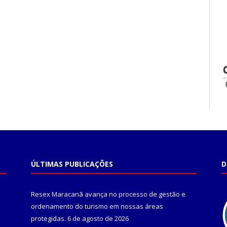
ÚLTIMAS PUBLICAÇÕES
D
Resex Maracanã avança no processo de gestão e
ordenamento do turismo em nossas áreas
protegidas.
6 de agosto de 2026