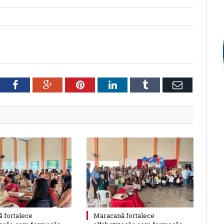
tter
Facebook
Google+
Pinterest
LinkedIn
Tumblr
Email
 fortalece
Maracanã fortalece