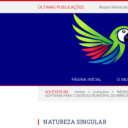
ÚLTIMAS PUBLICAÇÕES:
PÁGINA INICIAL
O MU
»
»
VOCÊ ESTÁ EM:
Home
Licitações
INEXIG
SOFTWARE PARA CONTROLE MUNICIPAL DE ARRECA
NATUREZA SINGULAR