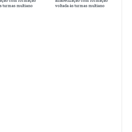
zação com formação
alfabetização com formação
às turmas multiano
voltada às turmas multiano