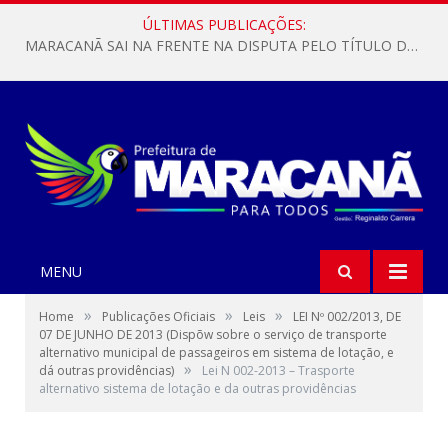
ÚLTIMAS PUBLICAÇÕES:
MARACANÃ SAI NA FRENTE NA DISPUTA PELO TÍTULO DA COPA PARÁ SUB-17!
MENU
»
»
»
Home
Publicações Oficiais
Leis
LEI Nº 002/2013, DE
07 DE JUNHO DE 2013 (Dispõw sobre o serviço de transporte
alternativo municipal de passageiros em sistema de lotação, e
»
dá outras providências)
Lei N 002-2013 – Trasporte
alternativo sistema de lotação e da outras providências