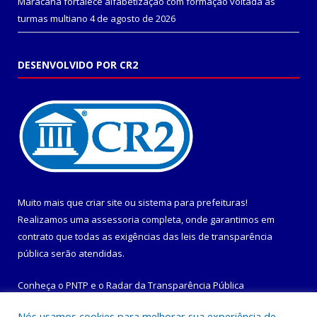
Maracanã fortalece alfabetização com formação voltada às
turmas multiano
4 de agosto de 2026
DESENVOLVIDO POR CR2
Muito mais que
criar site
ou
sistema para prefeituras
!
Realizamos uma
assessoria
completa, onde garantimos em
contrato que todas as exigências das
leis de transparência
pública
serão atendidas.
Conheça o
PNTP
e o
Radar da Transparência Pública
Nós usamos cookies para melhorar sua experiência de