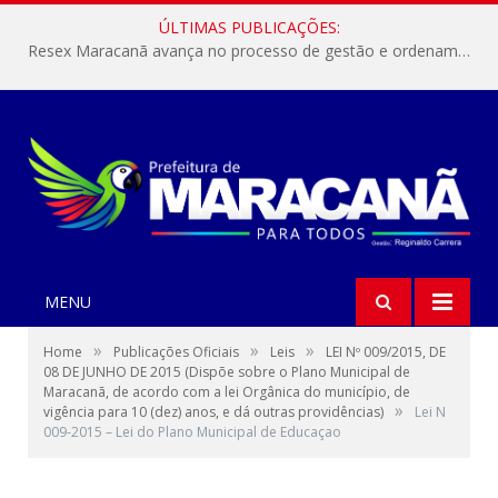
ÚLTIMAS PUBLICAÇÕES:
Resex Maracanã avança no processo de gestão e ordenamento do turismo em nossas áreas protegidas.
MENU
»
»
»
Home
Publicações Oficiais
Leis
LEI Nº 009/2015, DE
08 DE JUNHO DE 2015 (Dispõe sobre o Plano Municipal de
Maracanã, de acordo com a lei Orgânica do município, de
»
vigência para 10 (dez) anos, e dá outras providências)
Lei N
009-2015 – Lei do Plano Municipal de Educaçao