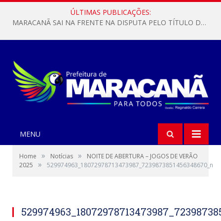
ÚLTIMAS PUBLICAÇÕES:
MARACANÃ SAI NA FRENTE NA DISPUTA PELO TÍTULO DA COPA PARÁ SUB-17!
MENU
»
»
Home
Notícias
NOITE DE ABERTURA – JOGOS DE VERÃO
»
2025
529974963_18072978713473987_7239873851456348670_n
529974963_18072978713473987_72398738