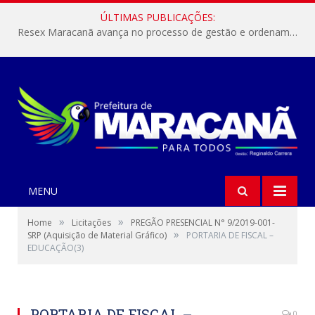
ÚLTIMAS PUBLICAÇÕES:
Resex Maracanã avança no processo de gestão e ordenamento do turismo em nossas áreas protegidas.
MENU
»
»
Home
Licitações
PREGÃO PRESENCIAL N° 9/2019-001-
»
SRP (Aquisição de Material Gráfico)
PORTARIA DE FISCAL –
EDUCAÇÃO(3)
PORTARIA DE FISCAL –
0