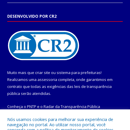
DESENVOLVIDO POR CR2
Muito mais que
criar site
ou
sistema para prefeituras
!
Realizamos uma
assessoria
completa, onde garantimos em
contrato que todas as exigências das
leis de transparência
pública
serão atendidas.
Conheça o
PNTP
e o
Radar da Transparência Pública
Nós usamos cookies para melhorar sua experiência de
navegação no portal. Ao utilizar nosso portal, você
concorda com a política de monitoramento de cookies.