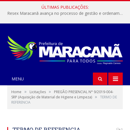
ÚLTIMAS PUBLICAÇÕES:
Resex Maracanã avança no processo de gestão e ordenamento do turismo em nossas áreas protegidas.
MENU
»
»
Home
Licitações
PREGÃO PRESENCIAL N° 9/2019-004-
»
SRP (Aquisição de Material de Higiene e Limpeza)
TERMO DE
REFERENCIA
TERMO DE REFERENCIA
0