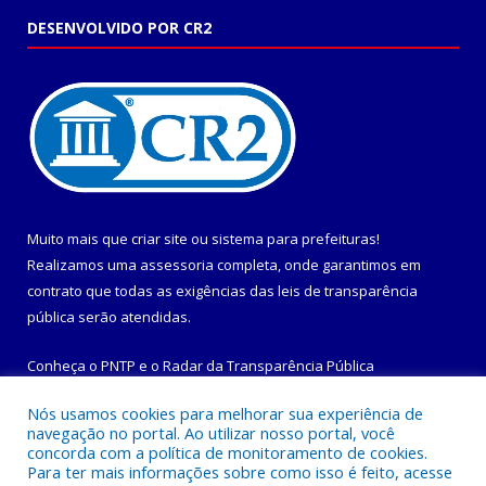
DESENVOLVIDO POR CR2
Muito mais que
criar site
ou
sistema para prefeituras
!
Realizamos uma
assessoria
completa, onde garantimos em
contrato que todas as exigências das
leis de transparência
pública
serão atendidas.
Conheça o
PNTP
e o
Radar da Transparência Pública
Nós usamos cookies para melhorar sua experiência de
navegação no portal. Ao utilizar nosso portal, você
concorda com a política de monitoramento de cookies.
Para ter mais informações sobre como isso é feito, acesse
Todos os direitos reservados a Prefeitura Municipal de