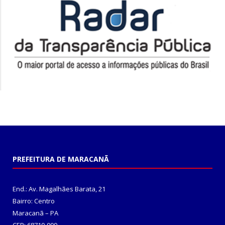
PREFEITURA DE MARACANÃ
End.: Av. Magalhães Barata, 21
Bairro: Centro
Maracanã – PA