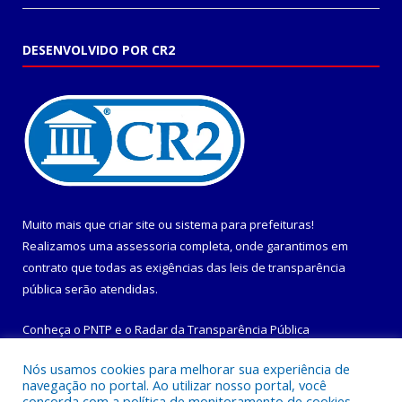
DESENVOLVIDO POR CR2
Muito mais que
criar site
ou
sistema para prefeituras
!
Realizamos uma
assessoria
completa, onde garantimos em
contrato que todas as exigências das
leis de transparência
pública
serão atendidas.
Conheça o
PNTP
e o
Radar da Transparência Pública
Nós usamos cookies para melhorar sua experiência de
navegação no portal. Ao utilizar nosso portal, você
concorda com a política de monitoramento de cookies.