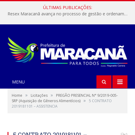
ÚLTIMAS PUBLICAÇÕES:
Resex Maracanã avança no processo de gestão e ordenamento do turismo em nossas áreas protegidas.
MENU
»
»
Home
Licitações
PREGÃO PRESENCIAL N° 9/2019-005-
»
SRP (Aquisição de Gêneros Alimentícios)
5 CONTRATO
2019181101 – ASSISTENCIA
5 CONTRATO 2019181101 –
0