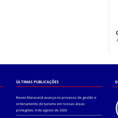
ÚLTIMAS PUBLICAÇÕES
D
Resex Maracanã avança no processo de gestão e
ordenamento do turismo em nossas áreas
protegidas.
6 de agosto de 2026