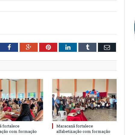
tter
Facebook
Google+
Pinterest
LinkedIn
Tumblr
Email
 fortalece
Maracanã fortalece
zação com formação
alfabetização com formação