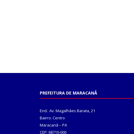
PREFEITURA DE MARACANÃ
End.: Av. Magalhães Barata, 21
Bairro: Centro
Maracanã – PA
CEP: 68710-000