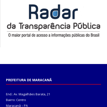
PREFEITURA DE MARACANÃ
End.: Av. Magalhães Barata, 21
Bairro: Centro
Maracanã – PA