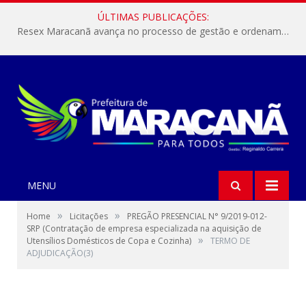
ÚLTIMAS PUBLICAÇÕES:
Resex Maracanã avança no processo de gestão e ordenamento do turismo em nossas áreas protegidas.
MENU
»
»
Home
Licitações
PREGÃO PRESENCIAL N° 9/2019-012-
SRP (Contratação de empresa especializada na aquisição de
»
Utensílios Domésticos de Copa e Cozinha)
TERMO DE
ADJUDICAÇÃO(3)