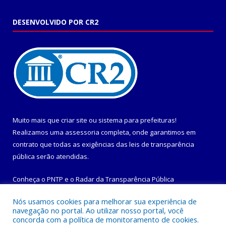
DESENVOLVIDO POR CR2
Muito mais que
criar site
ou
sistema para prefeituras
!
Realizamos uma
assessoria
completa, onde garantimos em
contrato que todas as exigências das
leis de transparência
pública
serão atendidas.
Conheça o
PNTP
e o
Radar da Transparência Pública
Nós usamos cookies para melhorar sua experiência de
navegação no portal. Ao utilizar nosso portal, você
concorda com a política de monitoramento de cookies.