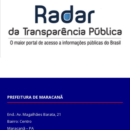
PREFEITURA DE MARACANÃ
End.: Av. Magalhães Barata, 21
Bairro: Centro
Maracanã – PA