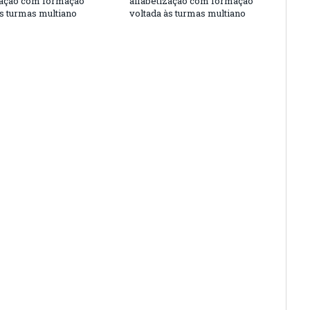
zação com formação
alfabetização com formação
às turmas multiano
voltada às turmas multiano