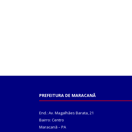
PREFEITURA DE MARACANÃ
End.: Av. Magalhães Barata, 21
Bairro: Centro
Maracanã – PA