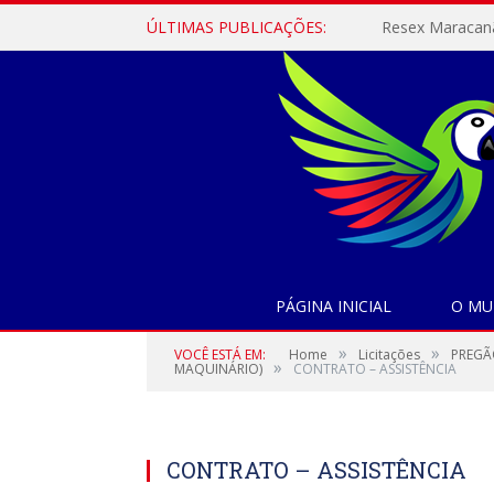
ÚLTIMAS PUBLICAÇÕES:
PÁGINA INICIAL
O MU
»
»
VOCÊ ESTÁ EM:
Home
Licitações
PREGÃ
»
MAQUINÁRIO)
CONTRATO – ASSISTÊNCIA
CONTRATO – ASSISTÊNCIA