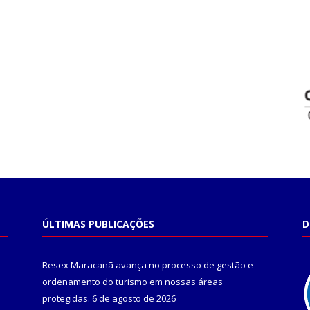
ÚLTIMAS PUBLICAÇÕES
D
Resex Maracanã avança no processo de gestão e
ordenamento do turismo em nossas áreas
protegidas.
6 de agosto de 2026