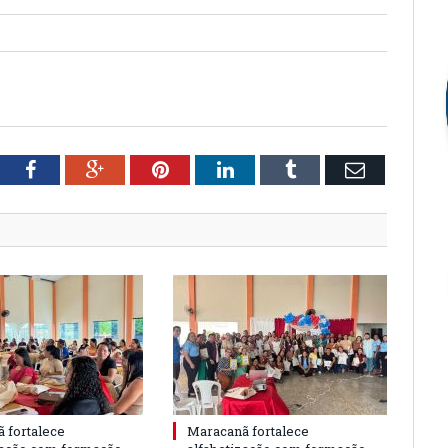
tter
Facebook
Google+
Pinterest
LinkedIn
Tumblr
Email
 fortalece
Maracanã fortalece