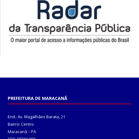
PREFEITURA DE MARACANÃ
End.: Av. Magalhães Barata, 21
Bairro: Centro
Maracanã – PA