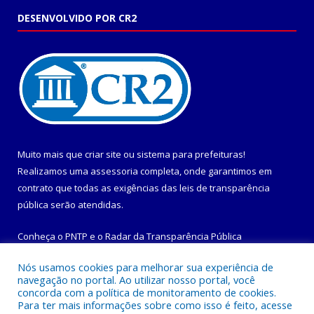
DESENVOLVIDO POR CR2
Muito mais que
criar site
ou
sistema para prefeituras
!
Realizamos uma
assessoria
completa, onde garantimos em
contrato que todas as exigências das
leis de transparência
pública
serão atendidas.
Conheça o
PNTP
e o
Radar da Transparência Pública
Nós usamos cookies para melhorar sua experiência de
navegação no portal. Ao utilizar nosso portal, você
concorda com a política de monitoramento de cookies.
Para ter mais informações sobre como isso é feito, acesse
Todos os direitos reservados a Prefeitura Municipal de