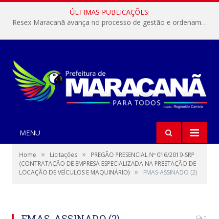
ÚLTIMAS PUBLICAÇÕES:
Resex Maracanã avança no processo de gestão e ordenamento do turismo em nossas áreas protegidas.
MENU
»
»
Home
Licitações
PREGÃO PRESENCIAL Nº 016/2019-SRP
(CONTRATAÇÃO DE EMPRESA ESPECIALIZADA NA PRESTAÇÃO DE
»
LOCAÇÃO DE VEÍCULOS E MAQUINÁRIO)
FMAS-ASSINADO (2)
FMAS-ASSINADO (2)
0