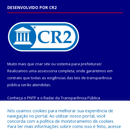
DESENVOLVIDO POR CR2
Muito mais que
criar site
ou
sistema para prefeituras
!
Realizamos uma
assessoria
completa, onde garantimos em
contrato que todas as exigências das
leis de transparência
pública
serão atendidas.
Conheça o
PNTP
e o
Radar da Transparência Pública
Nós usamos cookies para melhorar sua experiência de
navegação no portal. Ao utilizar nosso portal, você
concorda com a política de monitoramento de cookies.
Para ter mais informações sobre como isso é feito, acesse
Todos os direitos reservados a Prefeitura Municipal de