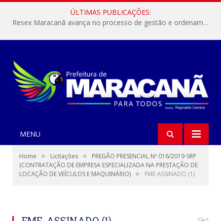
ÚLTIMAS PUBLICAÇÕES:
Resex Maracanã avança no processo de gestão e ordenamento do turismo em nossas áreas protegidas.
MENU
»
»
Home
Licitações
PREGÃO PRESENCIAL Nº 016/2019-SRP
(CONTRATAÇÃO DE EMPRESA ESPECIALIZADA NA PRESTAÇÃO DE
»
LOCAÇÃO DE VEÍCULOS E MAQUINÁRIO)
FME-ASSINADO (1)
FME-ASSINADO (1)
0