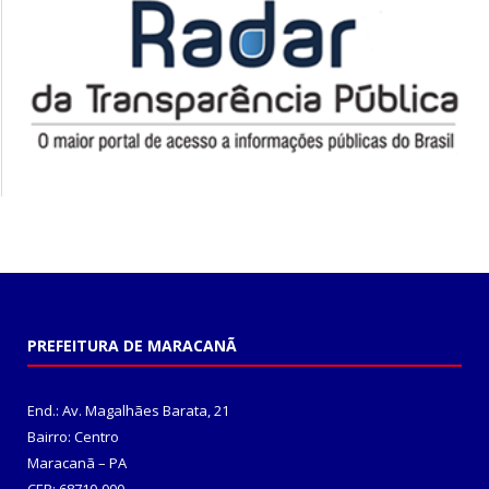
PREFEITURA DE MARACANÃ
End.: Av. Magalhães Barata, 21
Bairro: Centro
Maracanã – PA