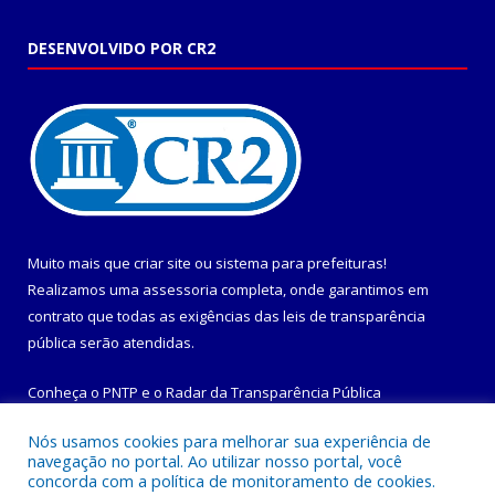
DESENVOLVIDO POR CR2
Muito mais que
criar site
ou
sistema para prefeituras
!
Realizamos uma
assessoria
completa, onde garantimos em
contrato que todas as exigências das
leis de transparência
pública
serão atendidas.
Conheça o
PNTP
e o
Radar da Transparência Pública
Nós usamos cookies para melhorar sua experiência de
navegação no portal. Ao utilizar nosso portal, você
concorda com a política de monitoramento de cookies.