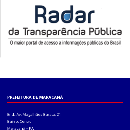
PREFEITURA DE MARACANÃ
End.: Av. Magalhães Barata, 21
Bairro: Centro
Maracanã – PA