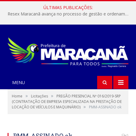
ÚLTIMAS PUBLICAÇÕES:
Resex Maracanã avança no processo de gestão e ordenamento do turismo em nossas áreas protegidas.
MENU
»
»
Home
Licitações
PREGÃO PRESENCIAL Nº 016/2019-SRP
(CONTRATAÇÃO DE EMPRESA ESPECIALIZADA NA PRESTAÇÃO DE
»
LOCAÇÃO DE VEÍCULOS E MAQUINÁRIO)
PMM-ASSINADO ok
PMM-ASSINADO ok
0