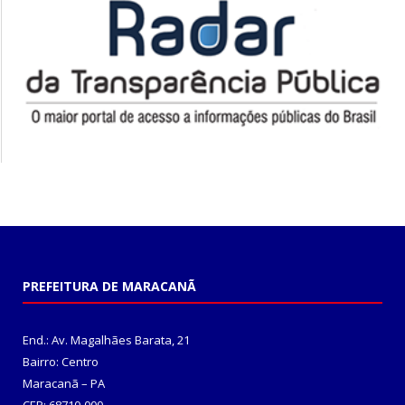
PREFEITURA DE MARACANÃ
End.: Av. Magalhães Barata, 21
Bairro: Centro
Maracanã – PA