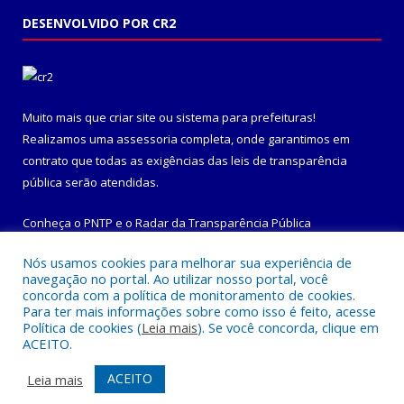
DESENVOLVIDO POR CR2
Muito mais que
criar site
ou
sistema para prefeituras
!
Realizamos uma
assessoria
completa, onde garantimos em
contrato que todas as exigências das
leis de transparência
pública
serão atendidas.
Conheça o
PNTP
e o
Radar da Transparência Pública
Nós usamos cookies para melhorar sua experiência de
navegação no portal. Ao utilizar nosso portal, você
concorda com a política de monitoramento de cookies.
Para ter mais informações sobre como isso é feito, acesse
Todos os direitos reservados a Prefeitura Municipal de
Política de cookies (
Leia mais
). Se você concorda, clique em
Maracanã.
ACEITO.
Mapa do Site
Acessar Área Administrativa
ACEITO
Leia mais
Acessar Webmail