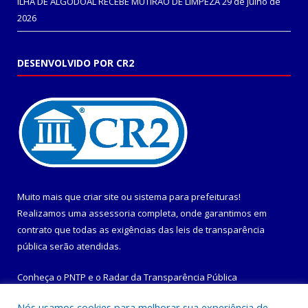
ILHA DE ALGODOAL RECEBE MUTIRÃO DE LIMPEZA
29 de julho de
2026
DESENVOLVIDO POR CR2
Muito mais que
criar site
ou
sistema para prefeituras
!
Realizamos uma
assessoria
completa, onde garantimos em
contrato que todas as exigências das
leis de transparência
pública
serão atendidas.
Conheça o
PNTP
e o
Radar da Transparência Pública
Nós usamos cookies para melhorar sua experiência de