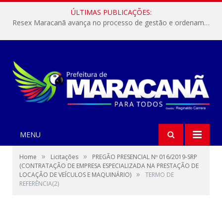
ÚLTIMAS PUBLICAÇÕES:
Resex Maracanã avança no processo de gestão e ordenamento do turismo em nossas áreas protegidas.
MENU
»
»
Home
Licitações
PREGÃO PRESENCIAL Nº 016/2019-SRP
(CONTRATAÇÃO DE EMPRESA ESPECIALIZADA NA PRESTAÇÃO DE
»
LOCAÇÃO DE VEÍCULOS E MAQUINÁRIO)
TERMO DE
REFERÊNCIA(2)