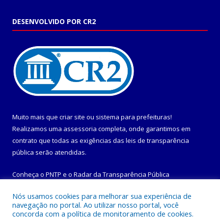
DESENVOLVIDO POR CR2
Muito mais que
criar site
ou
sistema para prefeituras
!
Realizamos uma
assessoria
completa, onde garantimos em
contrato que todas as exigências das
leis de transparência
pública
serão atendidas.
Conheça o
PNTP
e o
Radar da Transparência Pública
Nós usamos cookies para melhorar sua experiência de
navegação no portal. Ao utilizar nosso portal, você
concorda com a política de monitoramento de cookies.