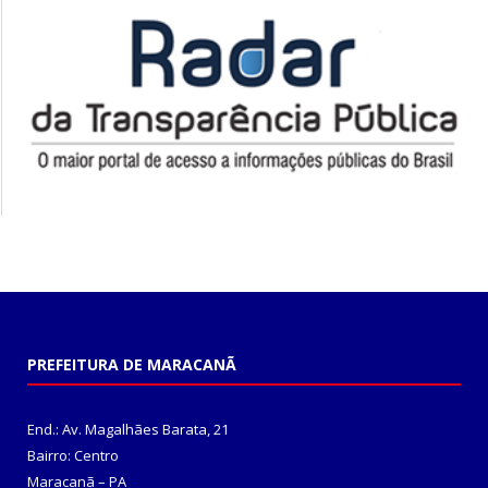
PREFEITURA DE MARACANÃ
End.: Av. Magalhães Barata, 21
Bairro: Centro
Maracanã – PA