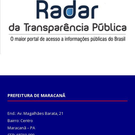
PREFEITURA DE MARACANÃ
End.: Av. Magalhães Barata, 21
Bairro: Centro
Maracanã – PA