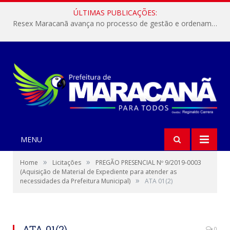
ÚLTIMAS PUBLICAÇÕES:
Resex Maracanã avança no processo de gestão e ordenamento do turismo em nossas áreas protegidas.
MENU
»
»
Home
Licitações
PREGÃO PRESENCIAL Nº 9/2019-0003
(Aquisição de Material de Expediente para atender as
»
necessidades da Prefeitura Municipal)
ATA 01(2)
ATA 01(2)
0