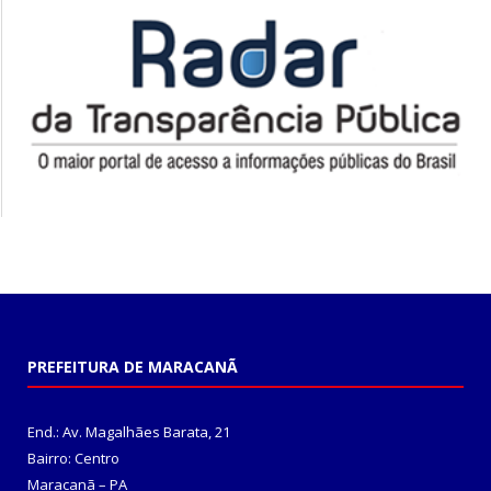
PREFEITURA DE MARACANÃ
End.: Av. Magalhães Barata, 21
Bairro: Centro
Maracanã – PA