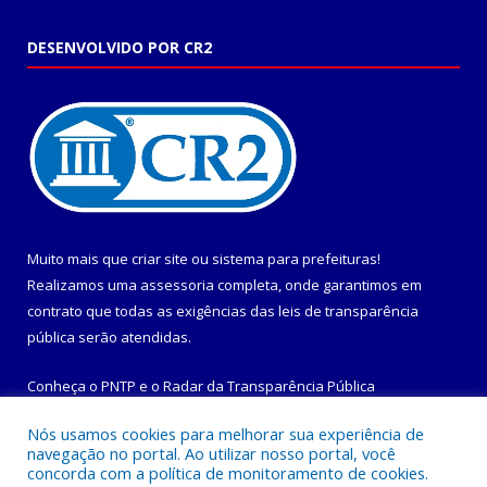
DESENVOLVIDO POR CR2
Muito mais que
criar site
ou
sistema para prefeituras
!
Realizamos uma
assessoria
completa, onde garantimos em
contrato que todas as exigências das
leis de transparência
pública
serão atendidas.
Conheça o
PNTP
e o
Radar da Transparência Pública
Nós usamos cookies para melhorar sua experiência de
navegação no portal. Ao utilizar nosso portal, você
concorda com a política de monitoramento de cookies.