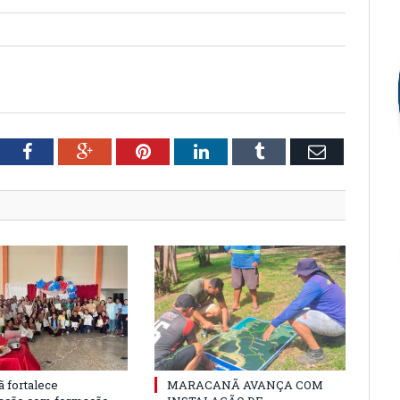
tter
Facebook
Google+
Pinterest
LinkedIn
Tumblr
Email
 fortalece
MARACANÃ AVANÇA COM