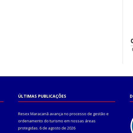
ÚLTIMAS PUBLICAÇÕES
D
Resex Maracanã avança no processo de gestão e
ordenamento do turismo em nossas áreas
protegidas.
6 de agosto de 2026