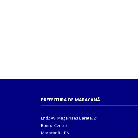
PREFEITURA DE MARACANÃ
End.: Av. Magalhães Barata, 21
Bairro: Centro
Maracanã – PA