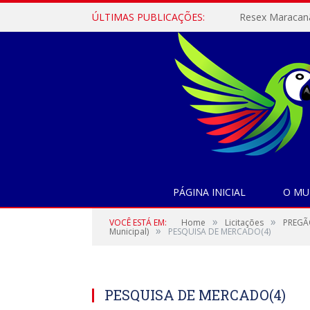
ÚLTIMAS PUBLICAÇÕES:
PÁGINA INICIAL
O MU
»
»
VOCÊ ESTÁ EM:
Home
Licitações
PREGÃO
»
Municipal)
PESQUISA DE MERCADO(4)
PESQUISA DE MERCADO(4)