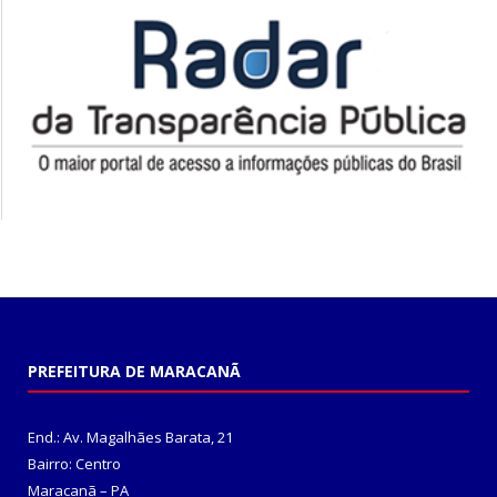
PREFEITURA DE MARACANÃ
End.: Av. Magalhães Barata, 21
Bairro: Centro
Maracanã – PA