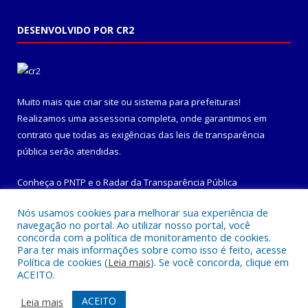
DESENVOLVIDO POR CR2
Muito mais que
criar site
ou
sistema para prefeituras
!
Realizamos uma
assessoria
completa, onde garantimos em
contrato que todas as exigências das
leis de transparência
pública
serão atendidas.
Conheça o
PNTP
e o
Radar da Transparência Pública
Nós usamos cookies para melhorar sua experiência de
navegação no portal. Ao utilizar nosso portal, você
concorda com a política de monitoramento de cookies.
Para ter mais informações sobre como isso é feito, acesse
Todos os direitos reservados a Prefeitura Municipal de
Política de cookies (
Leia mais
). Se você concorda, clique em
Maracanã.
ACEITO.
Mapa do Site
Acessar Área Administrativa
ACEITO
Leia mais