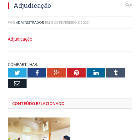
Adjudicação
0
POR
ADMINISTRADOR
EM
5 DE FEVEREIRO DE 2021
Adjudicação
COMPARTILHAR:
Twitter
Facebook
Google+
Pinterest
LinkedIn
Tumblr
Email
CONTEÚDO RELACIONADO