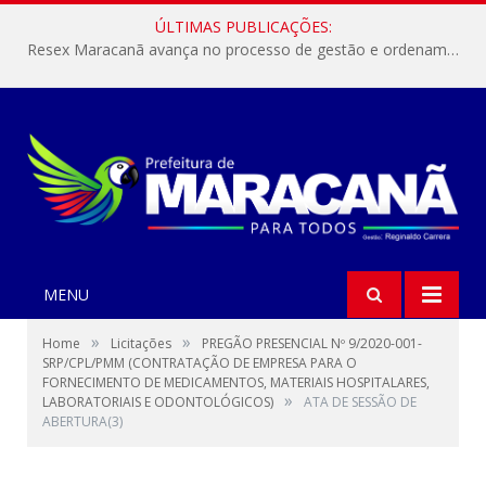
ÚLTIMAS PUBLICAÇÕES:
Resex Maracanã avança no processo de gestão e ordenamento do turismo em nossas áreas protegidas.
MENU
»
»
Home
Licitações
PREGÃO PRESENCIAL Nº 9/2020-001-
SRP/CPL/PMM (CONTRATAÇÃO DE EMPRESA PARA O
FORNECIMENTO DE MEDICAMENTOS, MATERIAIS HOSPITALARES,
»
LABORATORIAIS E ODONTOLÓGICOS)
ATA DE SESSÃO DE
ABERTURA(3)