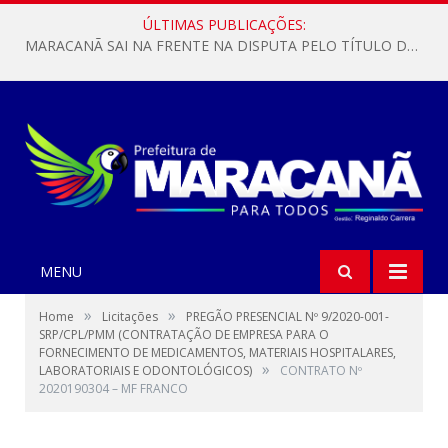
ÚLTIMAS PUBLICAÇÕES:
MARACANÃ SAI NA FRENTE NA DISPUTA PELO TÍTULO DA COPA PARÁ SUB-17!
MENU
»
»
Home
Licitações
PREGÃO PRESENCIAL Nº 9/2020-001-
SRP/CPL/PMM (CONTRATAÇÃO DE EMPRESA PARA O
FORNECIMENTO DE MEDICAMENTOS, MATERIAIS HOSPITALARES,
»
LABORATORIAIS E ODONTOLÓGICOS)
CONTRATO Nº
2020190304 – MF FRANCO