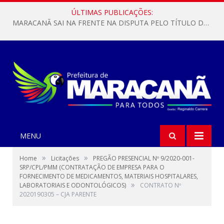
ÚLTIMAS PUBLICAÇÕES:
MARACANÃ SAI NA FRENTE NA DISPUTA PELO TÍTULO DA COPA PARÁ SUB-17!
MENU
»
»
Home
Licitações
PREGÃO PRESENCIAL Nº 9/2020-001-
SRP/CPL/PMM (CONTRATAÇÃO DE EMPRESA PARA O
FORNECIMENTO DE MEDICAMENTOS, MATERIAIS HOSPITALARES,
»
LABORATORIAIS E ODONTOLÓGICOS)
CONTRATO Nº
2020190305 – CJA PARENTE