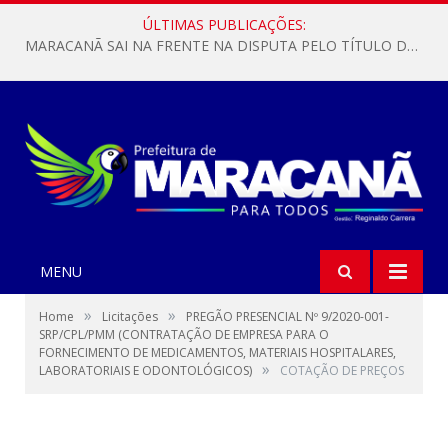
ÚLTIMAS PUBLICAÇÕES:
MARACANÃ SAI NA FRENTE NA DISPUTA PELO TÍTULO DA COPA PARÁ SUB-17!
MENU
»
»
Home
Licitações
PREGÃO PRESENCIAL Nº 9/2020-001-
SRP/CPL/PMM (CONTRATAÇÃO DE EMPRESA PARA O
FORNECIMENTO DE MEDICAMENTOS, MATERIAIS HOSPITALARES,
»
LABORATORIAIS E ODONTOLÓGICOS)
COTAÇÃO DE PREÇOS