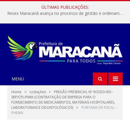
ÚLTIMAS PUBLICAÇÕES:
Resex Maracanã avança no processo de gestão e ordenamento do turismo em nossas áreas protegidas.
MENU
»
»
Home
Licitações
PREGÃO PRESENCIAL Nº 9/2020-001-
SRP/CPL/PMM (CONTRATAÇÃO DE EMPRESA PARA O
FORNECIMENTO DE MEDICAMENTOS, MATERIAIS HOSPITALARES,
»
LABORATORIAIS E ODONTOLÓGICOS)
PORTARIA DE FISCAL –
PHENIX