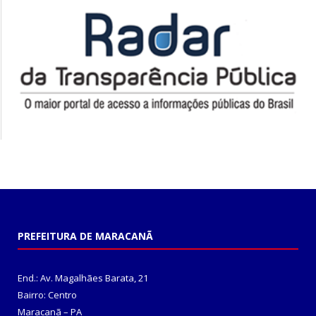
PREFEITURA DE MARACANÃ
End.: Av. Magalhães Barata, 21
Bairro: Centro
Maracanã – PA