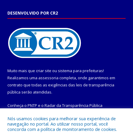
DESENVOLVIDO POR CR2
Muito mais que
criar site
ou
sistema para prefeituras
!
Realizamos uma
assessoria
completa, onde garantimos em
contrato que todas as exigências das
leis de transparência
pública
serão atendidas.
Conheça o
PNTP
e o
Radar da Transparência Pública
Nós usamos cookies para melhorar sua experiência de
navegação no portal. Ao utilizar nosso portal, você
concorda com a política de monitoramento de cookies.