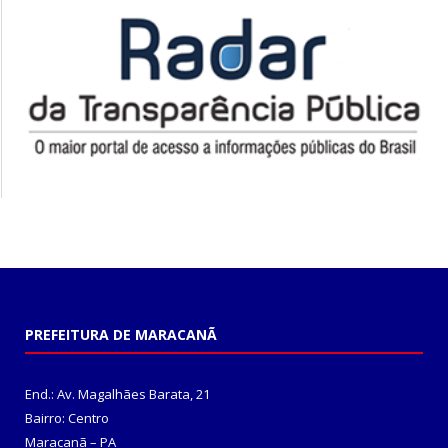
PREFEITURA DE MARACANÃ
End.: Av. Magalhães Barata, 21
Bairro: Centro
Maracanã – PA