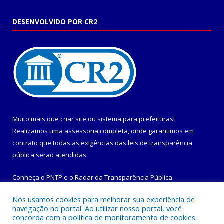
DESENVOLVIDO POR CR2
Muito mais que
criar site
ou
sistema para prefeituras
!
Realizamos uma
assessoria
completa, onde garantimos em
contrato que todas as exigências das
leis de transparência
pública
serão atendidas.
Conheça o
PNTP
e o
Radar da Transparência Pública
Nós usamos cookies para melhorar sua experiência de
navegação no portal. Ao utilizar nosso portal, você
concorda com a política de monitoramento de cookies.