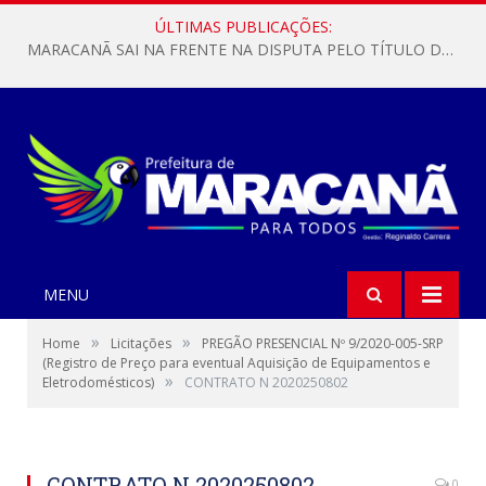
ÚLTIMAS PUBLICAÇÕES:
MARACANÃ SAI NA FRENTE NA DISPUTA PELO TÍTULO DA COPA PARÁ SUB-17!
MENU
»
»
Home
Licitações
PREGÃO PRESENCIAL Nº 9/2020-005-SRP
(Registro de Preço para eventual Aquisição de Equipamentos e
»
Eletrodomésticos)
CONTRATO N 2020250802
CONTRATO N 2020250802
0