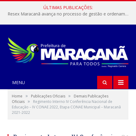
ÚLTIMAS PUBLICAÇÕES:
Resex Maracanã avança no processo de gestão e ordenamento do turismo em nossas áreas protegidas.
MENU
»
»
Home
Publicações Oficiais
Demais Publicações
»
Oficiais
Regimento Interno IV Conferência Nacional de
Educação – IV CONAE 2022, Etapa CONAE Municipal – Maracanã
2021-2022