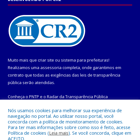
Muito mais que
criar site
ou
sistema para prefeituras
!
Realizamos uma
assessoria
completa, onde garantimos em
contrato que todas as exigências das
leis de transparência
pública
serão atendidas.
Conheça o
PNTP
e o
Radar da Transparência Pública
Nós usamos cookies para melhorar sua experiência de
navegação no portal. Ao utilizar nosso portal, você
concorda com a política de monitoramento de cookies.
Para ter mais informações sobre como isso é feito, acesse
Todos os direitos reservados a Prefeitura Municipal de
Política de cookies (
Leia mais
). Se você concorda, clique em
Maracanã.
ACEITO.