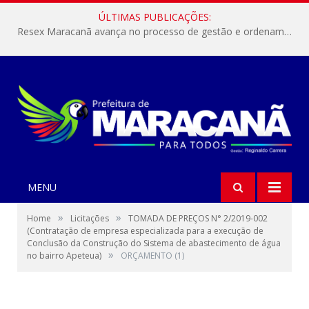
ÚLTIMAS PUBLICAÇÕES:
Resex Maracanã avança no processo de gestão e ordenamento do turismo em nossas áreas protegidas.
MENU
»
»
Home
Licitações
TOMADA DE PREÇOS N° 2/2019-002
(Contratação de empresa especializada para a execução de
Conclusão da Construção do Sistema de abastecimento de água
»
no bairro Apeteua)
ORÇAMENTO (1)