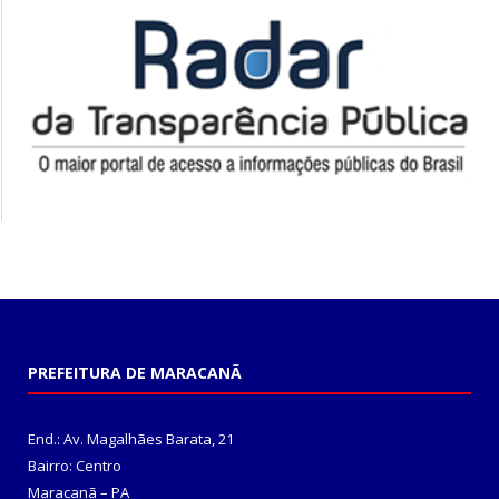
PREFEITURA DE MARACANÃ
End.: Av. Magalhães Barata, 21
Bairro: Centro
Maracanã – PA