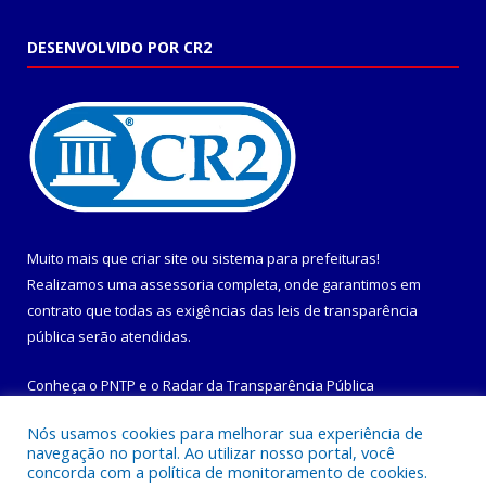
DESENVOLVIDO POR CR2
Muito mais que
criar site
ou
sistema para prefeituras
!
Realizamos uma
assessoria
completa, onde garantimos em
contrato que todas as exigências das
leis de transparência
pública
serão atendidas.
Conheça o
PNTP
e o
Radar da Transparência Pública
Nós usamos cookies para melhorar sua experiência de
navegação no portal. Ao utilizar nosso portal, você
concorda com a política de monitoramento de cookies.