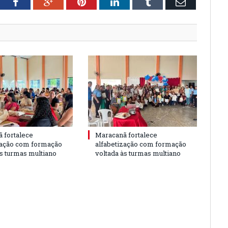
tter
Facebook
Google+
Pinterest
LinkedIn
Tumblr
Email
 fortalece
Maracanã fortalece
zação com formação
alfabetização com formação
às turmas multiano
voltada às turmas multiano