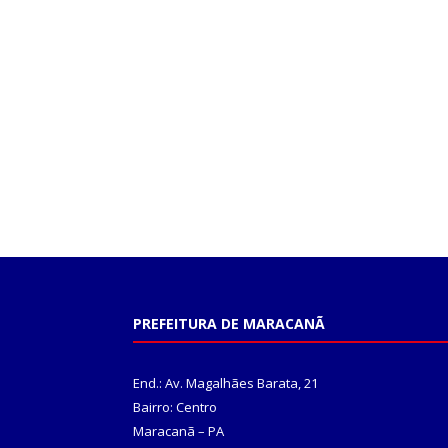
PREFEITURA DE MARACANÃ
End.: Av. Magalhães Barata, 21
Bairro: Centro
Maracanã – PA