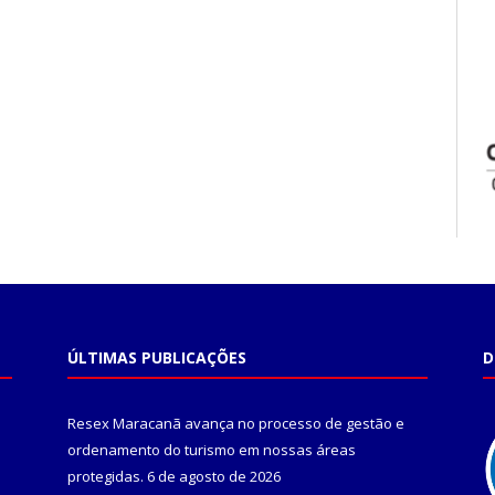
ÚLTIMAS PUBLICAÇÕES
D
Resex Maracanã avança no processo de gestão e
ordenamento do turismo em nossas áreas
protegidas.
6 de agosto de 2026