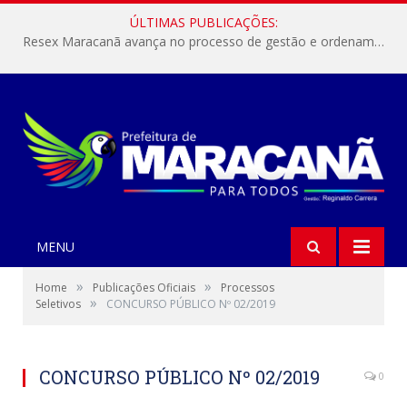
ÚLTIMAS PUBLICAÇÕES:
Resex Maracanã avança no processo de gestão e ordenamento do turismo em nossas áreas protegidas.
MENU
»
»
Home
Publicações Oficiais
Processos
»
Seletivos
CONCURSO PÚBLICO Nº 02/2019
CONCURSO PÚBLICO Nº 02/2019
0