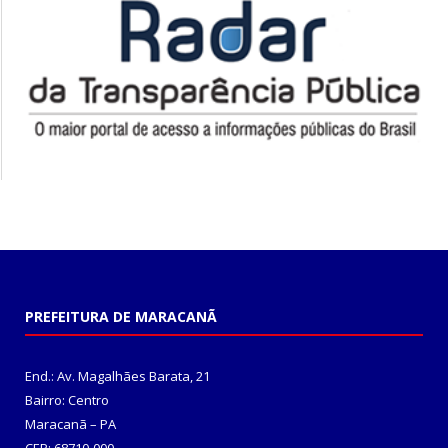
PREFEITURA DE MARACANÃ
End.: Av. Magalhães Barata, 21
Bairro: Centro
Maracanã – PA