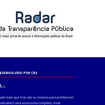
ESENVOLVIDO POR CR2
uito mais que
criar site
ou
sistema para prefeituras
!
ealizamos uma
assessoria
completa, onde