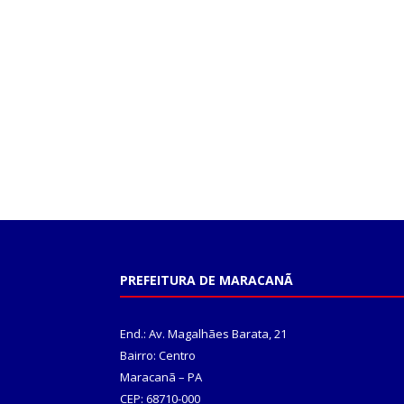
PREFEITURA DE MARACANÃ
End.: Av. Magalhães Barata, 21
Bairro: Centro
Maracanã – PA
CEP: 68710-000