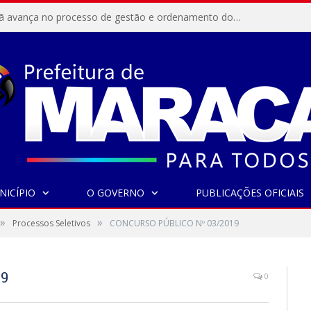
Resex Maracanã avança no processo de gestão e ordenamento do turismo em nossas áreas protegidas.
NICÍPIO
O GOVERNO
PUBLICAÇÕES OFICIAIS
»
»
Processos Seletivos
CONCURSO PÚBLICO Nº 03/2019
19
0