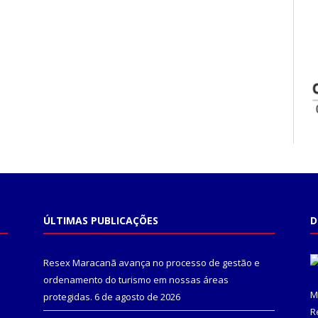
ÚLTIMAS PUBLICAÇÕES
D
Resex Maracanã avança no processo de gestão e
ordenamento do turismo em nossas áreas
M
protegidas.
6 de agosto de 2026
R