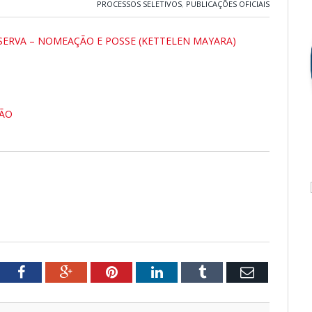
PROCESSOS SELETIVOS
,
PUBLICAÇÕES OFICIAIS
ESERVA – NOMEAÇÃO E POSSE (KETTELEN MAYARA)
ÇÃO
tter
Facebook
Google+
Pinterest
LinkedIn
Tumblr
Email