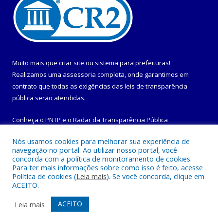
Muito mais que
criar site
ou
sistema para prefeituras
!
Realizamos uma
assessoria
completa, onde garantimos em
contrato que todas as exigências das
leis de transparência
pública
serão atendidas.
Conheça o
PNTP
e o
Radar da Transparência Pública
Nós usamos cookies para melhorar sua experiência de
navegação no portal. Ao utilizar nosso portal, você
concorda com a política de monitoramento de cookies.
Para ter mais informações sobre como isso é feito, acesse
Todos os direitos reservados a Prefeitura Municipal de
Política de cookies (
Leia mais
). Se você concorda, clique em
Maracanã.
ACEITO.
Mapa do Site
Acessar Área Administrativa
ACEITO
Leia mais
Acessar Webmail