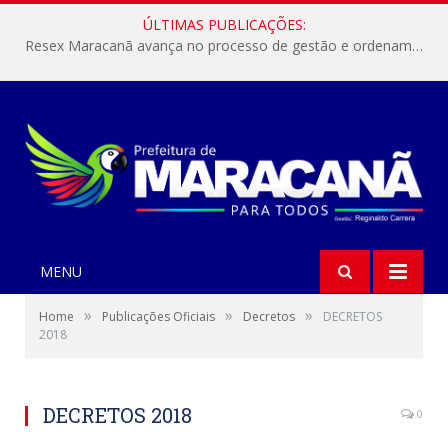
ÚLTIMAS PUBLICAÇÕES:
Resex Maracanã avança no processo de gestão e ordenamento do turismo em nossas áreas protegidas.
MENU
»
»
»
Home
Publicações Oficiais
Decretos
DECRETOS
2018
DECRETOS 2018
0