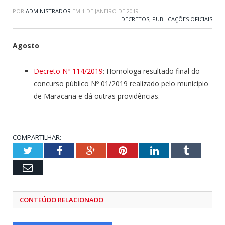
POR
ADMINISTRADOR
EM
1 DE JANEIRO DE 2019
DECRETOS
,
PUBLICAÇÕES OFICIAIS
Agosto
Decreto Nº 114/2019
: Homologa resultado final do
concurso público Nº 01/2019 realizado pelo município
de Maracanã e dá outras providências.
COMPARTILHAR:
Twitter
Facebook
Google+
Pinterest
LinkedIn
Tumblr
Email
CONTEÚDO RELACIONADO