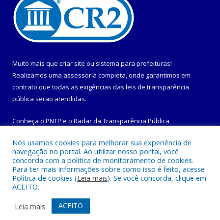
Muito mais que
criar site
ou
sistema para prefeituras
!
Realizamos uma
assessoria
completa, onde garantimos em
contrato que todas as exigências das
leis de transparência
pública
serão atendidas.
Conheça o
PNTP
e o
Radar da Transparência Pública
Nós usamos cookies para melhorar sua experiência de
navegação no portal. Ao utilizar nosso portal, você
concorda com a política de monitoramento de cookies.
Para ter mais informações sobre como isso é feito, acesse
Todos os direitos reservados a Prefeitura Municipal de
Política de cookies (
Leia mais
). Se você concorda, clique em
Maracanã.
ACEITO.
Mapa do Site
Acessar Área Administrativa
ACEITO
Leia mais
Acessar Webmail