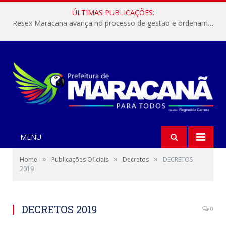
ÚLTIMAS PUBLICAÇÕES:
Resex Maracanã avança no processo de gestão e ordenamento do turismo em nossas áreas protegidas.
MENU
»
»
»
Home
Publicações Oficiais
Decretos
DECRETOS
2019
DECRETOS 2019
0